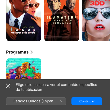
la
Venganza
estafa
Programas
Crutch
Elige otro país para ver el contenido específico
de tu ubicación
Estados Unidos (Español
Continuar
México)