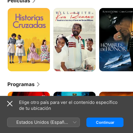
Películas
Historias
King
Hombres
Cruzadas
Richard
de
honor
Programas
Lucky
Justified:
Lovecraft
Ciudad
Country
Elige otro país para ver el contenido específico
salvaje
de tu ubicación
Estados Unidos (Español
Continuar
México)