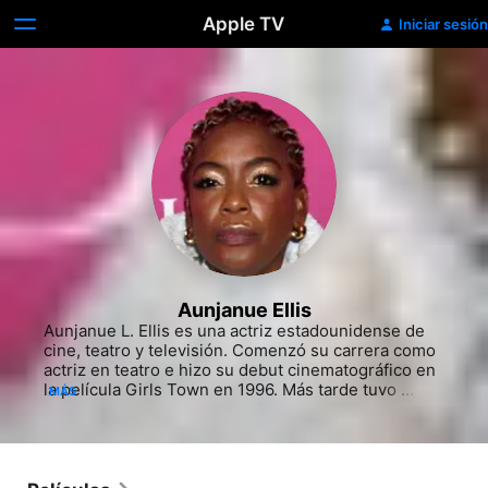
Apple TV
Iniciar sesión
Aunjanue Ellis
Aunjanue L. Ellis es una actriz estadounidense de 
cine, teatro y televisión.​ Comenzó su carrera como 
actriz en teatro​ e hizo su debut cinematográfico en 
la película Girls Town en 1996. Más tarde tuvo 
MÁS
papeles principales en varias películas 
independientes y coprotagonizó varias cintas con 
éxito de taquilla.