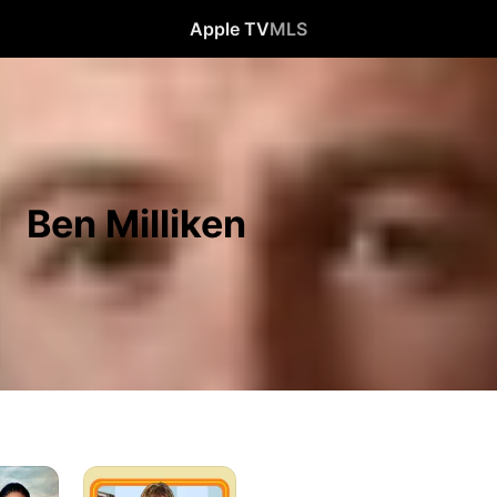
Apple TV
MLS
Ben Milliken
Corre
y