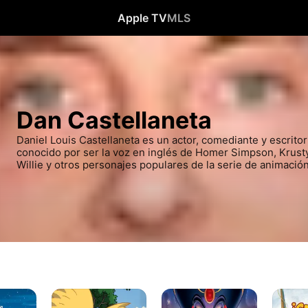
Apple TV
MLS
Dan Castellaneta
Daniel Louis Castellaneta es un actor, comediante y escrito
conocido por ser la voz en inglés de Homer Simpson, Krusty 
Willie y otros personajes populares de la serie de animació
¡Oye,
Aladdín:
Scooby
Arnold!
El
Doo!