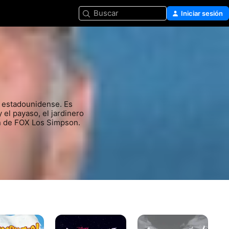
Buscar
Iniciar sesión
r estadounidense. Es 
el payaso, el jardinero 
n de FOX Los Simpson.​
Pato
¡Oye
Ru
Darkwing
Arnold!-
en