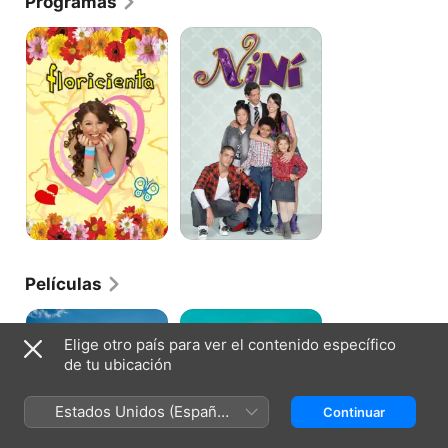
Programas
Floricienta
Nini
Películas
Casi
Igualita
Leyendas
a
Elige otro país para ver el contenido específico
Mí
de tu ubicación
Estados Unidos (Español
Continuar
México)