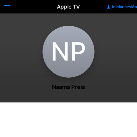
Apple TV
Iniciar sesión
N‌P
Naama Preis