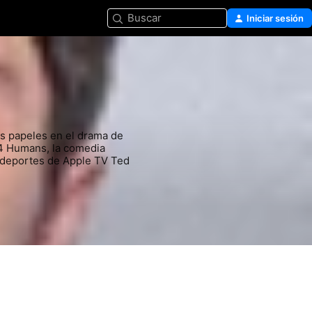
Buscar
Iniciar sesión
s papeles en el drama de 
 4 Humans, la comedia 
 deportes de Apple TV Ted 