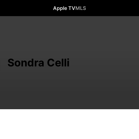
Apple TV
MLS
Sondra Celli