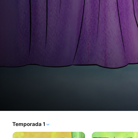
El
Temporada 1
Programa de TV
·
Animación
·
Comedia
Show
El Show de Patricio sigue a la estrella de mar favorita de 