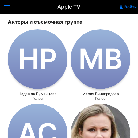
Apple TV
Войти
Актеры и съемочная группа
Н‌Р
М‌В
Надежда Румянцева
Мария Виноградова
Голос
Голос
А‌С