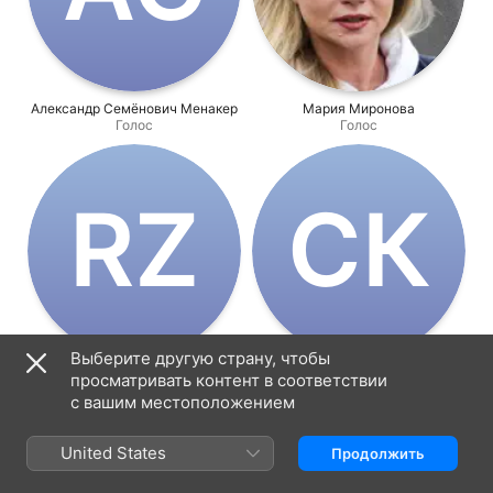
Александр Семёнович Менакер
Мария Миронова
Голос
Голос
R‌Z
С‌К
Выберите другую страну, чтобы
Rina Zelyonaya
Смирнова, Кира Петровна
просматривать контент в соответствии
Голос
Голос
с вашим местоположением
United States
Продолжить