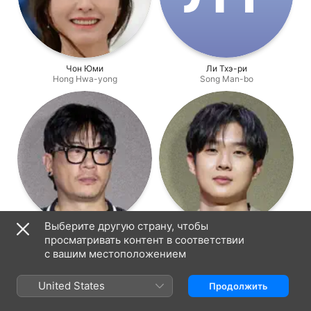
Чон Юми
Ли Тхэ-ри
Hong Hwa-yong
Song Man-bo
Выберите другую страну, чтобы
Lee Tae-sung
Чхве У Щик
просматривать контент в соответствии
Yong Tae-moo
Do Chi-san
с вашим местоположением
United States
Продолжить