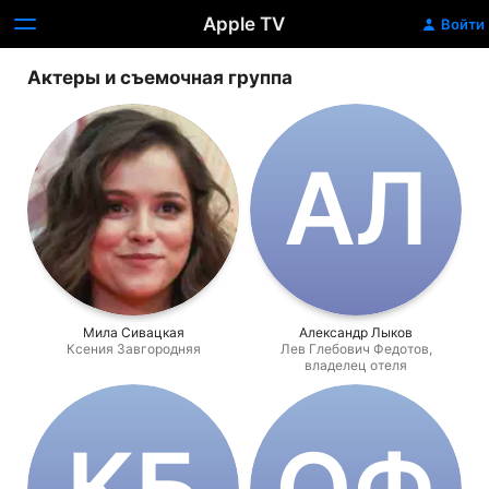
Apple TV
Войти
Актеры и съемочная группа
А‌Л
Мила Сивацкая
Александр Лыков
Ксения Завгородняя
Лев Глебович Федотов,
владелец отеля
К‌Б
О‌Ф