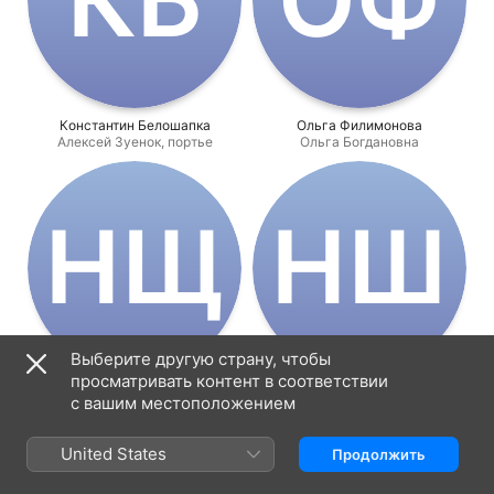
Константин Белошапка
Ольга Филимонова
Алексей Зуенок, портье
Ольга Богдановна
Н‌Щ
Н‌Ш
Выберите другую страну, чтобы
просматривать контент в соответствии
Наталья Щукина
Николай Шрайбер
с вашим местоположением
Валентина Ивановна
Игорь Зуев
United States
Продолжить