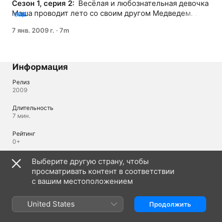
Сезон 1, серия 2: 
 Весёлая и любознательная девочка 
Маша проводит лето со своим другом Медведем. 
ЕЩЕ
Вместе они играют, готовят, отмечают праздники и 
7 янв. 2009 г.
·
7m
участвуют в приключениях. Сборник лучших серий.
Информация
Релиз
2009
Длительность
7 мин.
Рейтинг
0+
Выберите другую страну, чтобы
Языки
просматривать контент в соответствии
с вашим местоположением
Исходное аудио
Русский (Россия)
United States
Продолжить
Аудио
Русский (Россия) 