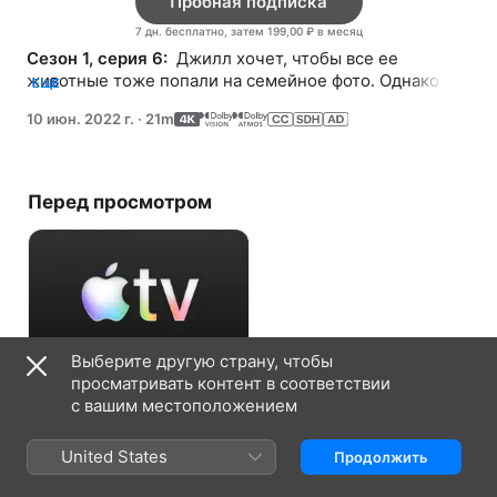
Пробная подписка
7 дн. бесплатно, затем 199,00 ₽ в месяц
Сезон 1, серия 6: 
 Джилл хочет, чтобы все ее 
животные тоже попали на семейное фото. Однако 
ЕЩЕ
собрать их всех и убедить смотреть в камеру, и к 
10 июн. 2022 г.
·
21m
тому же, не дать Джеки перепачкать парадный наряд 
- то еще испытание.
Перед просмотром
Выберите другую страну, чтобы
просматривать контент в соответствии
Пробная подписка
с вашим местоположением
7 дн. бесплатно, затем 199,00 ₽ в
United States
Продолжить
месяц