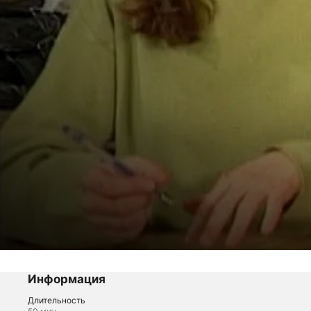
Будем знакомы!
Серия 1
Информация
Длительность
Комедии
·
Романти­ческие