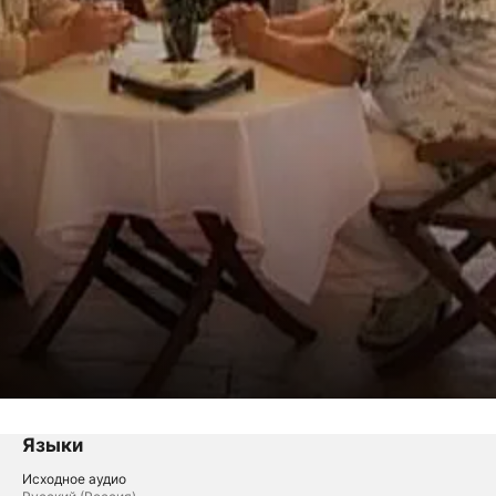
Языки
Исходное аудио