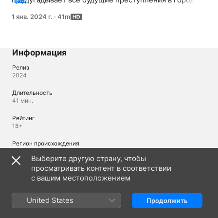
ЕЩЕ
Очередной вызов заставляет ее прожить сутки вновь.
1 янв. 2024 г.
·
41m
Информация
Релиз
2024
Длительность
41 мин.
Рейтинг
18+
Регион происхождения
Канада
Выберите другую страну, чтобы
просматривать контент в соответствии
© 2024 CBC/Radio-Canada
с вашим местоположением
Языки
United States
Продолжить
Исходное аудио