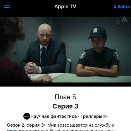
Apple TV
Войти
План Б
Серия 3
Научная фантастика
·
Триллеры
Сезон 2, серия 3: 
 Миа возвращается на службу и 
предугадывает все будущие преступления в городе. 