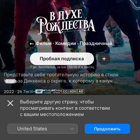
В
духе
Рождества
Фильм
·
Комедии
·
Праздничный
Пробная подписка
Добавить
7 дн. бесплатно, затем 199,00 ₽ в месяц
Представьте себе трогательную историю в стиле 
Чарльза Диккенса о скряге, к которому в канун 
ЕЩЕ
Рождества являются четыре духа, только смешнее. С 
2022
·
2h 7m
Уиллом Ферреллом, Райаном Рейнольдсом и Октавией 
Спенсер в главных ролях. И с большим количеством 
Выберите другую страну, чтобы
музыкальных номеров. Но не слишком много ли мы 
просматривать контент в соответствии
Трейлеры
просим? Может, просто дождётесь трейлера?
с вашим местоположением
United States
Продолжить