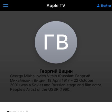
Apple TV
Войти
Г‌В
Георгий Вицин
Georgy Mikhailovich Vitsin (Russian: Георгий 
Михайлович Вицин; 18 April 1917 – 22 October 
2001) was a Soviet and Russian stage and film actor. 
People's Artist of the USSR (1990).