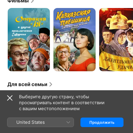
Фильмы
Операция
Кавказская
Джентльмены
«Ы»
пленница,
удачи
и
или
другие
Новые
приключения
приключения
Шурика
Шурика
Для всей семьи
Сказка
Синяя
Сказка
Выберите другую страну, чтобы
о
птица
о
просматривать контент в соответствии
потерянном
золотом
с вашим местоположением
времени
петушке
United States
Продолжить