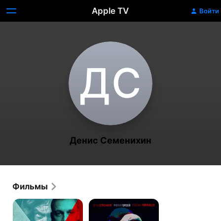
Apple TV
Войти
Д‌С
Денис Семенихин
Фильмы
Воспоминания
Бодибилдер
Победы