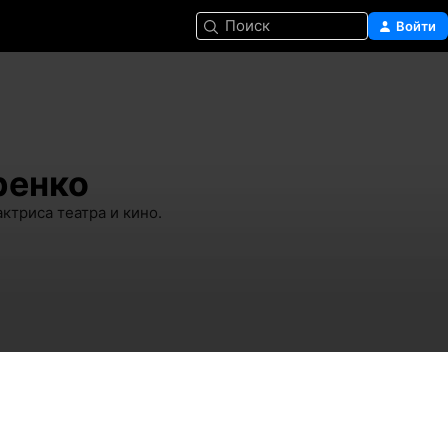
Поиск
Войти
ренко
триса театра и кино. 