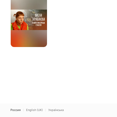
В
мире
преступных
страстей
Россия
English (UK)
Українська