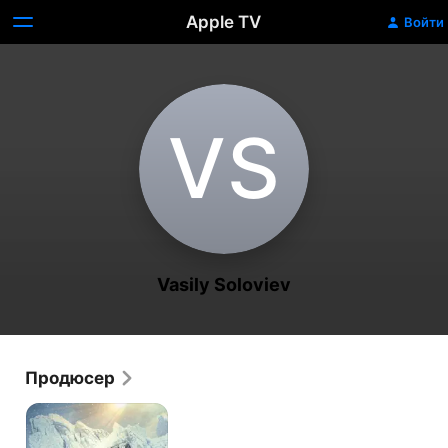
Apple TV
Войти
V‌S
Vasily Soloviev
Продюсер
Ледокол