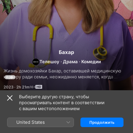
Бахар
Телешоу
·
Драма
·
Комедии
Жизнь домохозяйки Бахар, оставившей медицинскую 
карьеру ради семьи, неожиданно меняется, когда 
ЕЩЕ
она оказывается на грани смерти. Женщина 
2023
·
2h 21m
переосмысливает свои приоритеты и решает наверстать 
упущенное.
Выберите другую страну, чтобы
просматривать контент в соответствии
Сезон 1
с вашим местоположением
United States
Продолжить
СЕРИЯ 10
СЕРИЯ 11