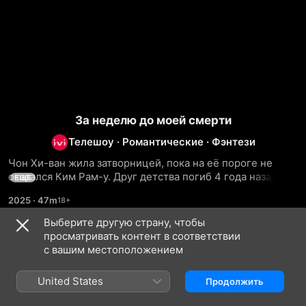
За неделю до моей смерти
Телешоу
·
Романти­ческие
·
Фэнтези
Чон Хи-ван жила затворницей, пока на её пороге не 
оказался Ким Рам-у. Друг детства погиб 4 года назад и 
ЕЩЕ
теперь в облике ангела смерти пришёл сообщить 
2025
·
47m
девушке, что ей осталось жить неделю.
Выберите другую страну, чтобы
просматривать контент в соответствии
Сезон 1
с вашим местоположением
United States
Продолжить
СЕРИЯ 1
СЕРИЯ 2