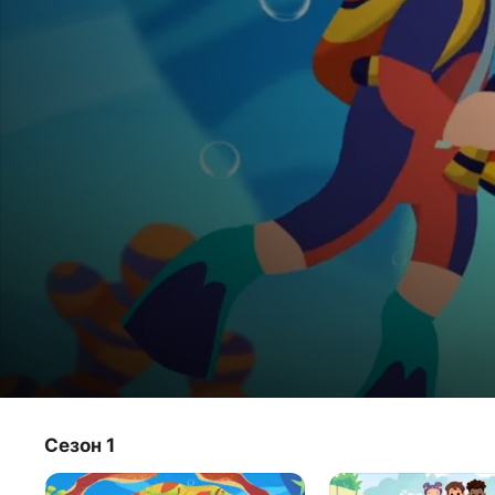
Мой мир. Поём вместе
Сезон 1
Телешоу
·
Анимация
·
Для всей семьи
Наш мир такой большой, красивый и удивительный, 