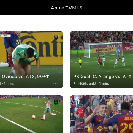
Apple TV
MLS
. Oviedo vs. ATX, 90+1'
PK Goal: C. Arango vs. ATX,
 · 1 min.
Höjdpunkt · 1 min.