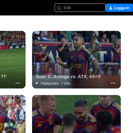
Sök
Logga in
 71'
Goal: C. Arango vs. ATX, 45+5'
Höjdpunkt · 1 min.