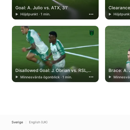
Goal: A. Julio vs. ATX, 31'
Clearance:
Höjdpunkt · 1 min.
Höjdpunkt
Disallowed Goal: J. Obrian vs. RSL,
Brace: A. 
64'
Minnesvärda ögonblick · 1 min.
Minnesvär
Sverige
English (UK)