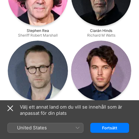
Stephen Rea
Ciarán Hinds
Sheriff Robert Marshall
Richard M Watts
Rafe Spall
Tom Hughes
Välj ett annat land om du vill se innehåll som är
David Melmont
Thomas Trafford
anpassat för din plats
United States
Fortsätt