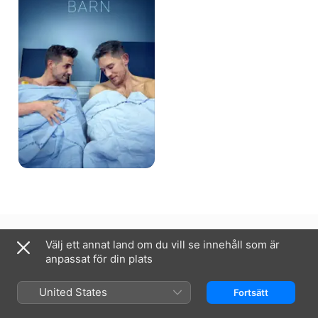
Sverige
English (UK)
Välj ett annat land om du vill se innehåll som är
anpassat för din plats
Copyright © 2026
Apple Inc.
Alla rättigheter förbehålls.
Villkor för internettjänst
Apple TV och integritet
Cookie-policy
Support
United States
Fortsätt