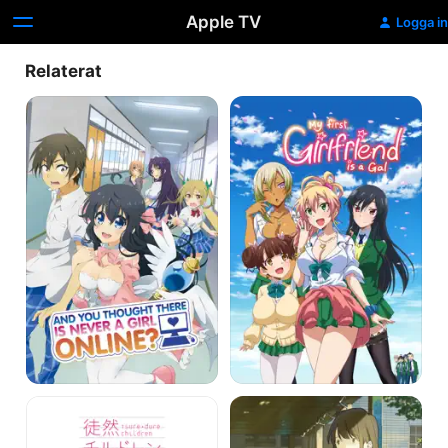
Apple TV
Logga in
Relaterat
And
My
You
First
Thought
Girlfriend
There
Is
Is
a
Never
Gal
a
Girl
Online?
Tsuredure
Tsukigakirei
Children