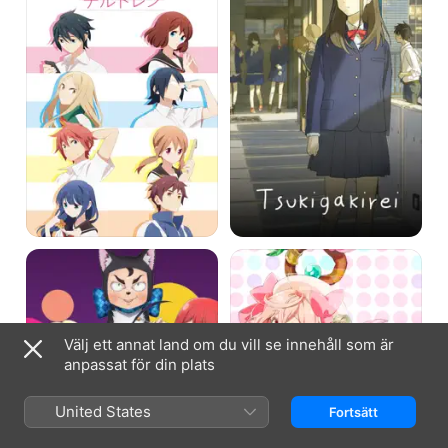
Love
Recovery
Tyrant
of
an
MMO
Junkie
Välj ett annat land om du vill se innehåll som är
anpassat för din plats
United States
Fortsätt