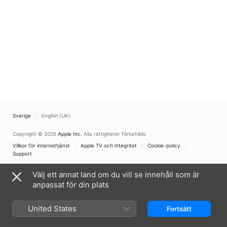
Sverige
English (UK)
Copyright © 2026
Apple Inc.
Alla rättigheter förbehålls.
Villkor för internettjänst
Apple TV och integritet
Cookie-policy
Support
Välj ett annat land om du vill se innehåll som är
anpassat för din plats
United States
Fortsätt