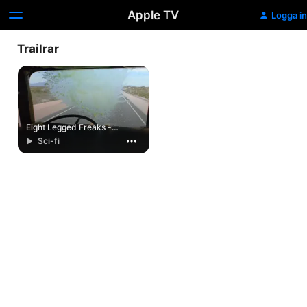
Apple TV
Logga in
Trailrar
Eight Legged Freaks -
Jättespindlarna Anfaller
Sci-fi