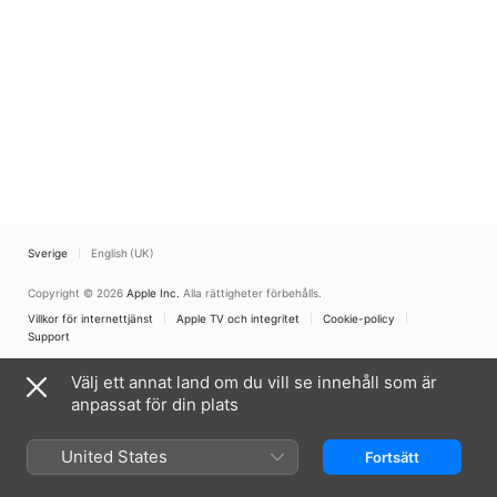
Sverige
English (UK)
Copyright © 2026
Apple Inc.
Alla rättigheter förbehålls.
Villkor för internettjänst
Apple TV och integritet
Cookie-policy
Support
Välj ett annat land om du vill se innehåll som är
anpassat för din plats
United States
Fortsätt