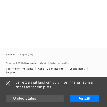
Sverige
English (UK)
Copyright © 2026
Apple Inc.
Alla rättigheter förbehålls.
Villkor för internettjänst
Apple TV och integritet
Cookie-policy
Support
Välj ett annat land om du vill se innehåll som är
anpassat för din plats
United States
Fortsätt