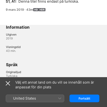
S1, A1: 
 Denna titel finns endast på turkiska.
9 mars 2019
·
43m
Information
Utgiven
2019
Visningstid
43 min.
Språk
Originalljud
Turkiska
Välj ett annat land om du vill se innehåll som är
Ljud
anpassat för din plats
Turkiska 
United States
Fortsätt
Sverige
English (UK)