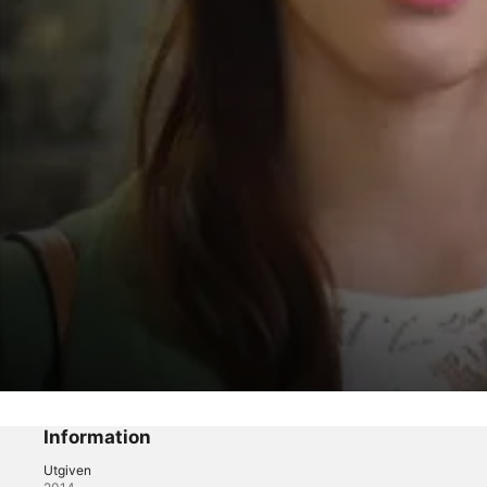
Love Frequency 37.2
Episode 1
Information
Utgiven
Drama
·
Romantik