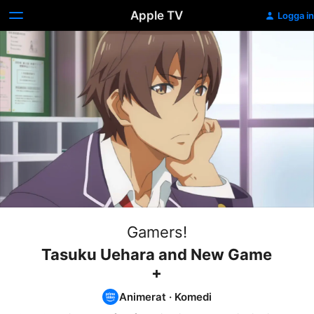
Apple TV
Logga in
Gamers!
Tasuku Uehara and New Game
+
Animerat
·
Komedi