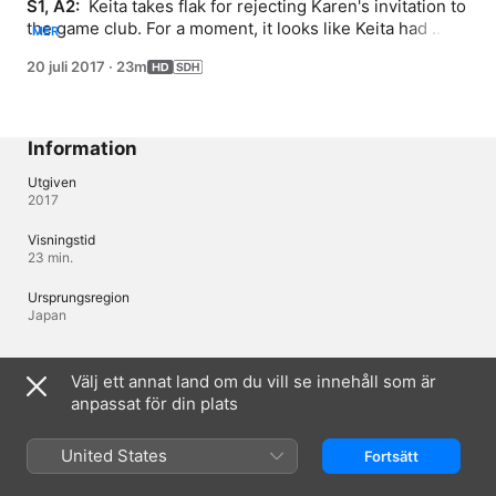
S1, A2: 
 Keita takes flak for rejecting Karen's invitation to 
the game club. For a moment, it looks like Keita had 
MER
made the entire class his enemy.
20 juli 2017
·
23m
Information
Utgiven
2017
Visningstid
23 min.
Ursprungsregion
Japan
Språk
Välj ett annat land om du vill se innehåll som är
anpassat för din plats
Originalljud
Japanska, Japanska (Japan), Engelska (USA)
United States
Fortsätt
Ljud
Japanska (Japan) 