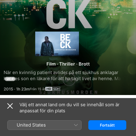
Beck
-
Sjukhusmorden
Film
·
Thriller
·
Brott
När en kvinnlig patient avlider på ett sjukhus anklagar 
hennes son en läkare för att ha tagit livet av henne. Martin 
MER
och Gunvald tar sig an fallet som till en början ser ut att ha 
2015
·
1h 23m
svaga grunder, eftersom sonen är en känd rättshaverist och 
den 80-åriga kvinnan var svårt sjuk. Men mycket tyder 
faktiskt på att hon bragts om livet.
Välj ett annat land om du vill se innehåll som är
Trailrar
anpassat för din plats
United States
Fortsätt