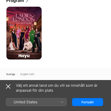
Program
Ladies
of
London
Sverige
English (UK)
Copyright © 2026
Apple Inc.
Alla rättigheter förbehålls.
Välj ett annat land om du vill se innehåll som är
Villkor för internettjänst
Apple TV och integritet
Cookie-policy
anpassat för din plats
Support
United States
Fortsätt