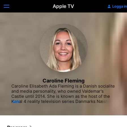
Apple TV
Logga in
Caroline Fleming
Caroline Elisabeth Ada Fleming is a Danish socialite 
and media personality, who owned Valdemar's 
Castle until 2014. She is known as the host of the 
Kanal 4 reality television series Danmarks Næste 
MER
Topmodel and as a main cast member on the Bravo 
reality television series Ladies of London.