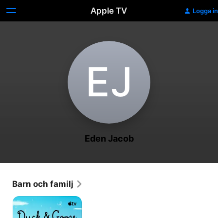
Apple TV
Logga in
E‌J
Eden Jacob
Barn och familj
Duck
&
Goose