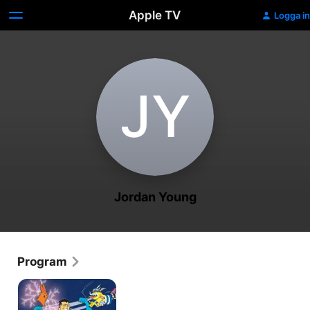
Apple TV
Logga in
J‌Y
Jordan Young
Program
Drawn
Together