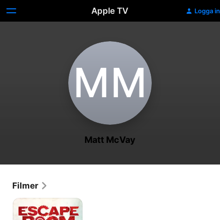
Apple TV
Logga in
M‌M
Matt McVay
Filmer
Escape
Room