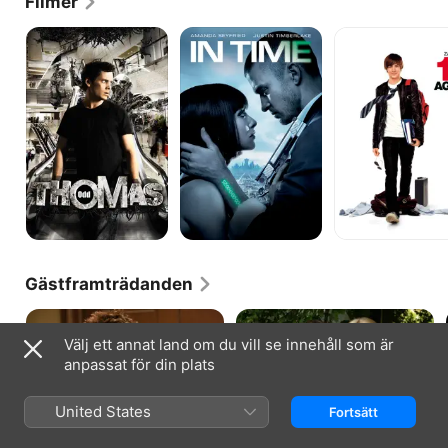
Filmer
Odd
In
17
Thomas
Time
Again
Gästframträdanden
Välj ett annat land om du vill se innehåll som är
anpassat för din plats
HOW I MET YOUR MOTHER · S3, A3
ENTOURAGE · S4, A9
United States
Fortsätt
The Third Wheel
The Young and the Stoned
Teds nya attityd attraherar både
Eric krockar med Anna Faris, och
nya kvinnor och damer från hans
Turtle förbereder sig för en