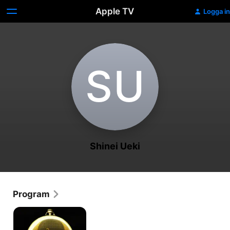
Apple TV
Logga in
S‌U
Shinei Ueki
Program
The
Promised
Neverland