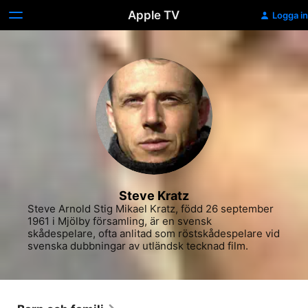
Apple TV
Logga in
Steve Kratz
Steve Arnold Stig Mikael Kratz, född 26 september 
1961 i Mjölby församling, är en svensk 
skådespelare, ofta anlitad som röstskådespelare vid 
svenska dubbningar av utländsk tecknad film.