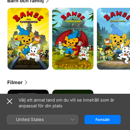
Barn och familj
Bamse
Bamse
Bamse
och
och
och
tjuvstaden
dunderklockan
häxans
dotter
Filmer
Black
Rosor,
Jack
kyssar
Välj ett annat land om du vill se innehåll som är
och
anpassat för din plats
döden
United States
Fortsätt