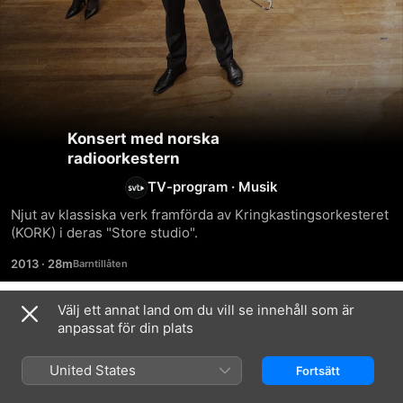
Konsert med norska
radioorkestern
TV-program
·
Musik
Njut av klassiska verk framförda av Kringkastingsorkesteret 
(KORK) i deras "Store studio".
2013
·
28m
Välj ett annat land om du vill se innehåll som är
Säsong 13
anpassat för din plats
United States
Fortsätt
AVSNITT 25
AVSNITT 5