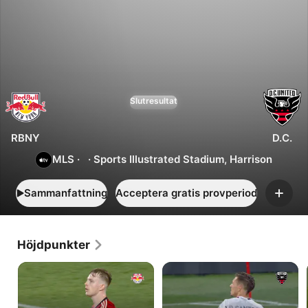
2
2
New
Slutresultat
York
-
D.C.
RBNY
D.C.
MLS
·
·
Sports Illustrated Stadium, Harrison
Sammanfattning
Acceptera gratis provperiod
Lägg
till
Höjdpunkter