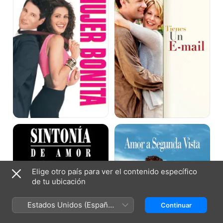
Sintonía
Amor
de
a
amor
segunda
vista
Elige otro país para ver el contenido específico
de tu ubicación
Estados Unidos (Español
Continuar
México)