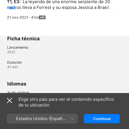
T1, E3: 
 La leyenda de una enorme serpiente de 20 
metros lleva a Forrest y su esposa Jessica a Brasil. 
MÁS
Después de explorar cuevas subterráneas y bucear en 
21 nov 2021
·
41m
ríos, se encuentran cara a cara con el mito: la anaconda 
más grande jamás vista o capturada por el hombre.
Ficha técnica
Lanzamiento
2021
Duración
41 min
Idiomas
Audio original
Inglés
Elige otro país para ver el contenido específico
de tu ubicación
El Salvador (Español)
English (UK)
Estados Unidos (Español
Continuar
México)
Copyright © 2026
Apple Inc.
Todos los derechos reservados.