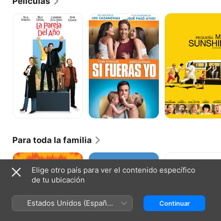
Películas
La
Si
Pequeña
pareja
Fueras
Miss
del
Yo
Sunshine
año
Para toda la familia
Minions:
Dumbo
Los
Nace
Muppets
Elige otro país para ver el contenido específico
un
de tu ubicación
villano
Estados Unidos (Español
Continuar
México)