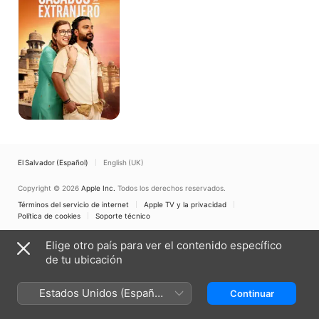
días:
casados
en
el
extranjero
El Salvador (Español)
English (UK)
Copyright © 2026
Apple Inc.
Todos los derechos reservados.
Términos del servicio de internet
Apple TV y la privacidad
Política de cookies
Soporte técnico
Elige otro país para ver el contenido específico
de tu ubicación
Estados Unidos (Español
Continuar
México)