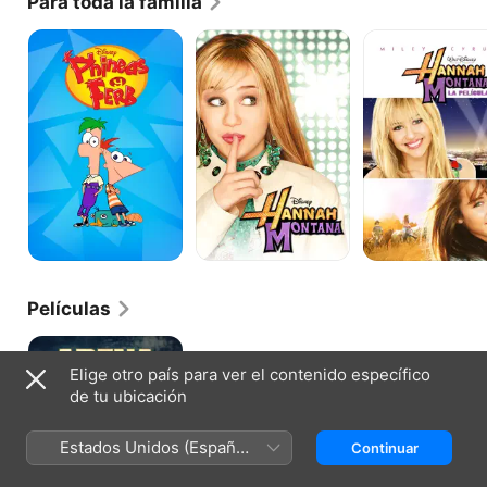
Para toda la familia
Ferb.
Phineas
Hannah
Hannah
y
Montana
Montana:
Ferb
La
película
Películas
Arena
sangrienta
Elige otro país para ver el contenido específico
de tu ubicación
Estados Unidos (Español
Continuar
México)